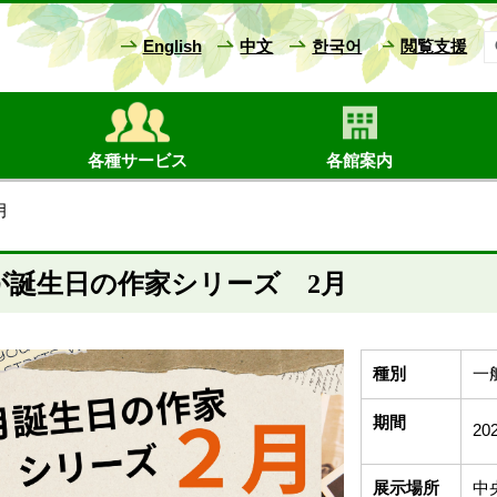
English
中文
한국어
閲覧支援
各種サービス
各館案内
月
が誕生日の作家シリーズ 2月
種別
一
期間
20
展示場所
中