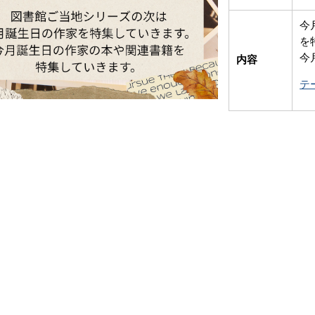
今
を
今
内容
テ