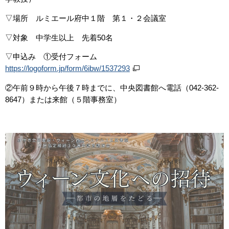
▽場所 ルミエール府中１階 第１・２会議室
▽対象 中学生以上 先着50名
▽申込み ①受付フォーム
https://logoform.jp/form/6ibw/1537293
②午前９時から午後７時までに、中央図書館へ電話（042-362-
8647）または来館（５階事務室）