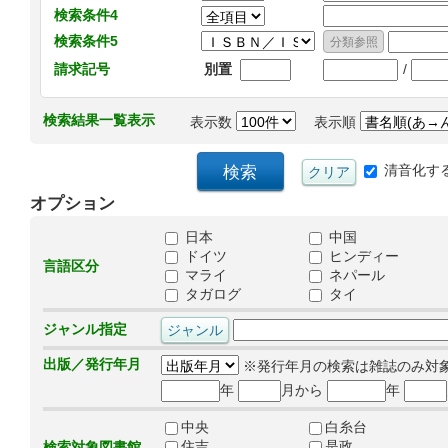
検索条件4
検索条件5
/
請求記号
別置
検索結果一覧表示
表示数
表示順
清音化す
オプション
日本
中国
ドイツ
ヒンディー
言語区分
マライ
ネパール
タガログ
タイ
ジャンル指定
出版／発行年月
※発行年月の検索は雑誌のみ対
年
月から
年
中央
白糸台
住吉
是政
検索対象図書館