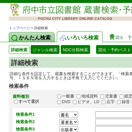
トップページ
> 詳細検索
かんたん検索
いろいろ検索
貸出・予
詳細検索
ジャンル検索
NDC分類検索
貸出・予約ベスト
詳細検索
詳細な条件を設定して、蔵書を検索することができます。「検索
号、ＩＳＢＮ等を入力するときは半角で入力してください。
検索条件
一般書
地域資料
児童書
紙
資料種別
すべて選択
DVD
ビデオ、LD
点字
録音
検索条件1
検索条件2
検索条件3