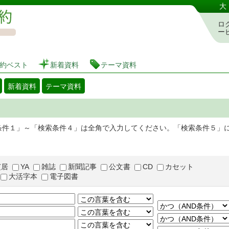
図書館 蔵書検索・予約システム
大
ロ
ー
約ベスト
新着資料
テーマ資料
新着資料
テーマ資料
条件１」～「検索条件４」は全角で入力してください。「検索条件５」
芝居
YA
雑誌
新聞記事
公文書
CD
カセット
大活字本
電子図書