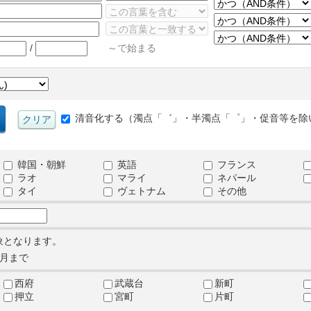
/
～で始まる
清音化する（濁点「゛」・半濁点「゜」・促音等を除
韓国・朝鮮
英語
フランス
ラオ
マライ
ネパール
タイ
ヴェトナム
その他
象となります。
月まで
西府
武蔵台
新町
押立
宮町
片町