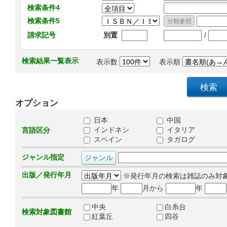
検索条件4
検索条件5
/
請求記号
別置
検索結果一覧表示
表示数
表示順
オプション
日本
中国
インドネシ
イタリア
言語区分
スペイン
タガログ
ジャンル指定
出版／発行年月
※発行年月の検索は雑誌のみ対
年
月から
年
中央
白糸台
検索対象図書館
紅葉丘
四谷