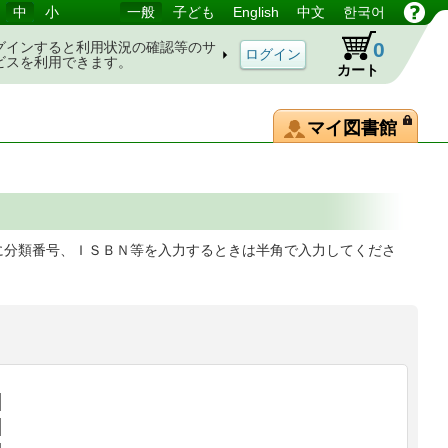
中
小
一般
子ども
English
中文
한국어
0
グインすると利用状況の確認等のサ
ビスを利用できます。
カート
マイ図書館
に分類番号、ＩＳＢＮ等を入力するときは半角で入力してくださ