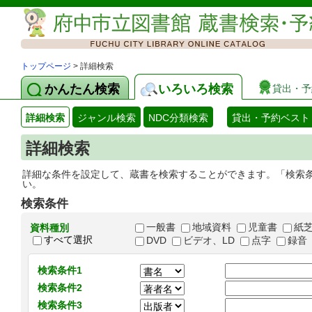
トップページ
> 詳細検索
かんたん検索
いろいろ検索
貸出・予
詳細検索
ジャンル検索
NDC分類検索
貸出・予約ベスト
詳細検索
詳細な条件を設定して、蔵書を検索することができます。「検索
い。
検索条件
一般書
地域資料
児童書
紙
資料種別
すべて選択
DVD
ビデオ、LD
点字
録音
検索条件1
検索条件2
検索条件3