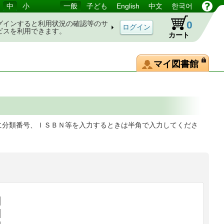
中
小
一般
子ども
English
中文
한국어
0
グインすると利用状況の確認等のサ
ビスを利用できます。
カート
マイ図書館
に分類番号、ＩＳＢＮ等を入力するときは半角で入力してくださ