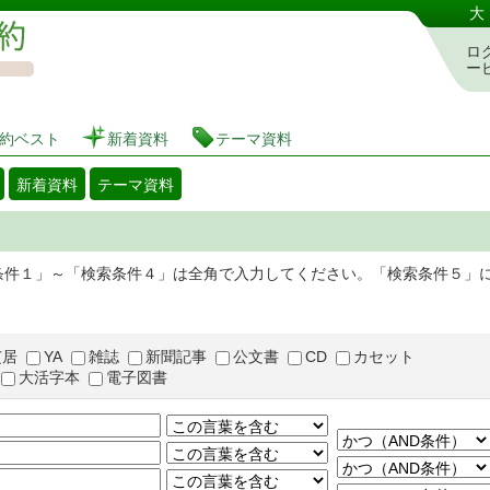
図書館 蔵書検索・予約システム
大
ロ
ー
約ベスト
新着資料
テーマ資料
新着資料
テーマ資料
条件１」～「検索条件４」は全角で入力してください。「検索条件５」
芝居
YA
雑誌
新聞記事
公文書
CD
カセット
大活字本
電子図書