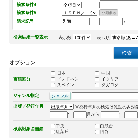
検索条件4
検索条件5
/
請求記号
別置
検索結果一覧表示
表示数
表示順
オプション
日本
中国
インドネシ
イタリア
言語区分
スペイン
タガログ
ジャンル指定
出版／発行年月
※発行年月の検索は雑誌のみ対
年
月から
年
中央
白糸台
検索対象図書館
紅葉丘
四谷