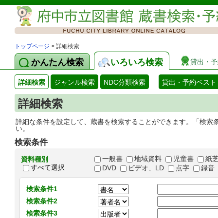
トップページ
> 詳細検索
かんたん検索
いろいろ検索
貸出・予
詳細検索
ジャンル検索
NDC分類検索
貸出・予約ベスト
詳細検索
詳細な条件を設定して、蔵書を検索することができます。「検索
い。
検索条件
一般書
地域資料
児童書
紙
資料種別
すべて選択
DVD
ビデオ、LD
点字
録音
検索条件1
検索条件2
検索条件3