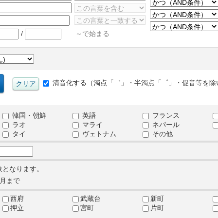
/
～で始まる
清音化する（濁点「゛」・半濁点「゜」・促音等を除
韓国・朝鮮
英語
フランス
ラオ
マライ
ネパール
タイ
ヴェトナム
その他
象となります。
月まで
西府
武蔵台
新町
押立
宮町
片町