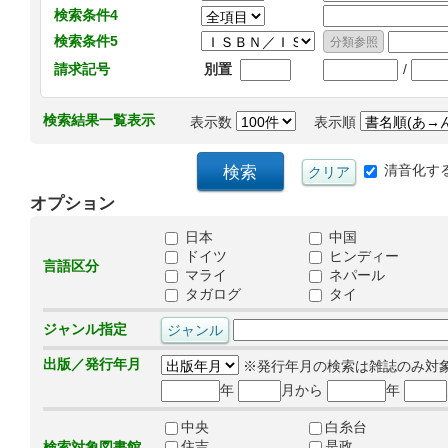
検索条件4
検索条件5
/
請求記号
別置
検索結果一覧表示
表示数
表示順
清音化す
オプション
日本
中国
ドイツ
ヒンディー
言語区分
マライ
ネパール
タガログ
タイ
ジャンル指定
出版／発行年月
※発行年月の検索は雑誌のみ対
年
月から
年
中央
白糸台
住吉
是政
検索対象図書館