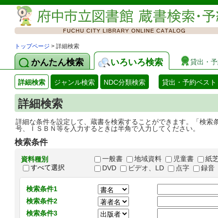
トップページ
> 詳細検索
かんたん検索
いろいろ検索
貸出・予
詳細検索
ジャンル検索
NDC分類検索
貸出・予約ベスト
詳細検索
詳細な条件を設定して、蔵書を検索することができます。「検索
号、ＩＳＢＮ等を入力するときは半角で入力してください。
検索条件
一般書
地域資料
児童書
紙
資料種別
すべて選択
DVD
ビデオ、LD
点字
録音
検索条件1
検索条件2
検索条件3