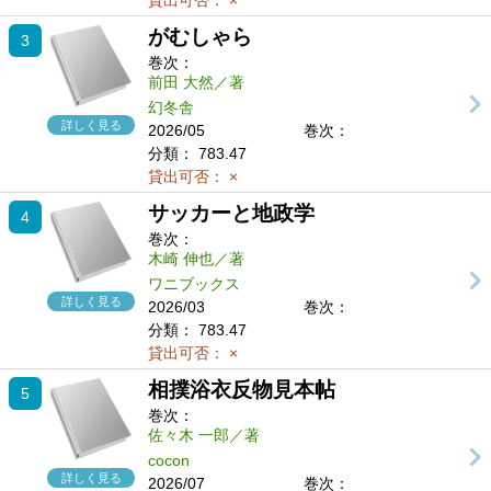
貸出可否：
×
がむしゃら
3
巻次：
前田 大然／著
幻冬舎
詳しく見る
2026/05
巻次：
分類：
783.47
貸出可否：
×
サッカーと地政学
4
巻次：
木崎 伸也／著
ワニブックス
詳しく見る
2026/03
巻次：
分類：
783.47
貸出可否：
×
相撲浴衣反物見本帖
5
巻次：
佐々木 一郎／著
cocon
詳しく見る
2026/07
巻次：