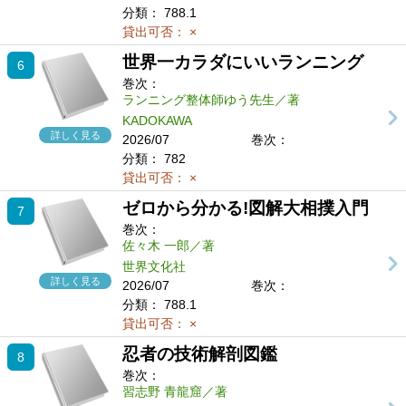
分類：
788.1
貸出可否：
×
世界一カラダにいいランニング
6
巻次：
ランニング整体師ゆう先生／著
KADOKAWA
詳しく見る
2026/07
巻次：
分類：
782
貸出可否：
×
ゼロから分かる!図解大相撲入門
7
巻次：
佐々木 一郎／著
世界文化社
詳しく見る
2026/07
巻次：
分類：
788.1
貸出可否：
×
忍者の技術解剖図鑑
8
巻次：
習志野 青龍窟／著