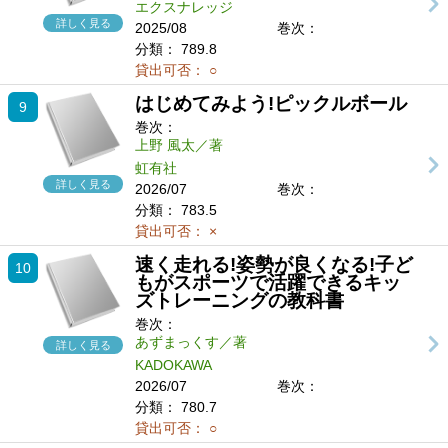
エクスナレッジ
詳しく見る
2025/08
巻次：
分類：
789.8
貸出可否：
○
はじめてみよう!ピックルボール
9
巻次：
上野 風太／著
虹有社
詳しく見る
2026/07
巻次：
分類：
783.5
貸出可否：
×
速く走れる!姿勢が良くなる!子ど
10
もがスポーツで活躍できるキッ
ズトレーニングの教科書
巻次：
あずまっくす／著
詳しく見る
KADOKAWA
2026/07
巻次：
分類：
780.7
貸出可否：
○