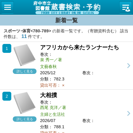
図書館
新着一覧
スポーツ･体育<780-789>
の新着一覧です。（寄贈資料含む） 該当
11
件数は、
件です。
アフリカから来たランナーたち
1
巻次：
泉 秀一／著
文藝春秋
詳しく見る
2025/12
巻次：
分類：
782.3
貸出可否：
×
大相撲
2
巻次：
西尾 克洋／著
主婦と生活社
詳しく見る
2026/07
巻次：
分類：
788.1