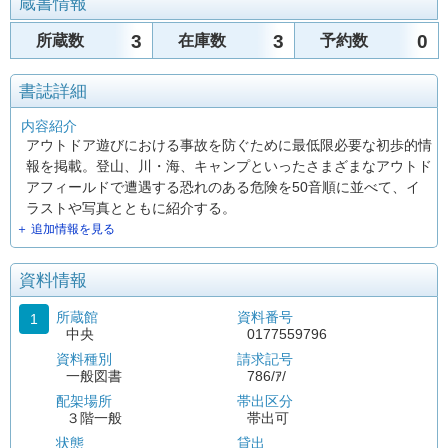
蔵書情報
3
3
0
所蔵数
在庫数
予約数
書誌詳細
内容紹介
アウトドア遊びにおける事故を防ぐために最低限必要な初歩的情
報を掲載。登山、川・海、キャンプといったさまざまなアウトド
アフィールドで遭遇する恐れのある危険を50音順に並べて、イ
ラストや写真とともに紹介する。
＋ 追加情報を見る
資料情報
所蔵館
資料番号
1
中央
0177559796
資料種別
請求記号
一般図書
786/ｱ/
配架場所
帯出区分
３階一般
帯出可
状態
貸出