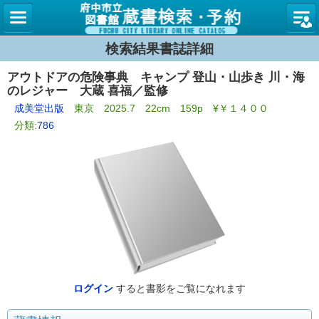
図書館
検索結果書誌詳細
アウトドアの危険事典 キャンプ 登山・山歩き 川・海
のレジャー 大蔵 喜福／監修
成美堂出版
東京 2025.7 22cm 159p ¥￥１４００
分類:
786
ログイン
すると書影をご覧になれます