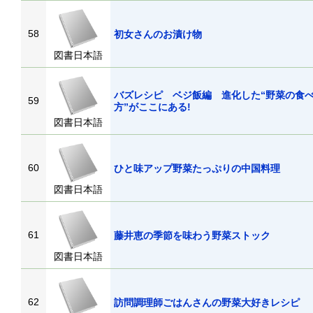
58
初女さんのお漬け物
図書日本語
バズレシピ ベジ飯編 進化した“野菜の食
59
方”がここにある!
図書日本語
60
ひと味アップ野菜たっぷりの中国料理
図書日本語
61
藤井恵の季節を味わう野菜ストック
図書日本語
62
訪問調理師ごはんさんの野菜大好きレシ