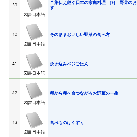
全集伝え継ぐ日本の家庭料理 [9] 野菜の
39
ず
図書日本語
40
そのままおいしい野菜の食べ方
図書日本語
41
炊き込みベジごはん
図書日本語
42
種から種へ命つながるお野菜の一生
図書日本語
43
食べものはくすり
図書日本語