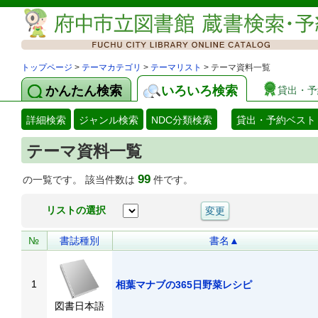
トップページ
>
テーマカテゴリ
>
テーマリスト
> テーマ資料一覧
かんたん検索
いろいろ検索
貸出・予
詳細検索
ジャンル検索
NDC分類検索
貸出・予約ベスト
テーマ資料一覧
99
の一覧です。 該当件数は
件です。
リストの選択
№
書誌種別
書名▲
1
相葉マナブの365日野菜レシピ
図書日本語