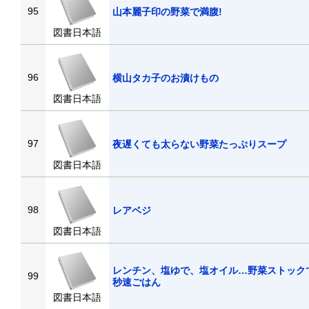
95
山本麗子印の野菜で満腹!
図書日本語
96
横山タカ子のお漬けもの
図書日本語
97
夜遅くても太らない野菜たっぷりスープ
図書日本語
98
レアベジ
図書日本語
レンチン、塩ゆで、塩オイル…野菜ストック
99
秒速ごはん
図書日本語