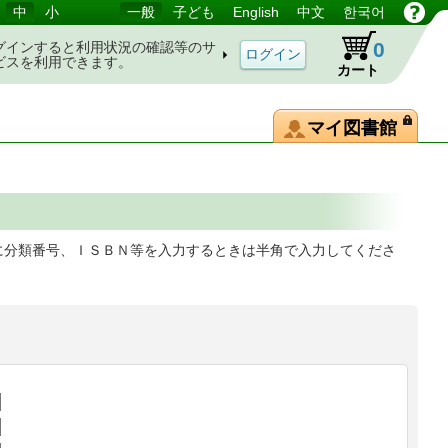
中
小
一般
子ども
English
中文
한국어
0
グインすると利用状況の確認等のサ
ビスを利用できます。
カート
マイ図書館
に分類番号、ＩＳＢＮ等を入力するときは半角で入力してくださ