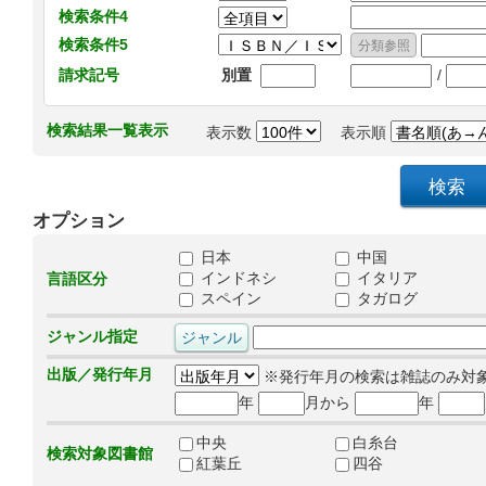
検索条件4
検索条件5
/
請求記号
別置
検索結果一覧表示
表示数
表示順
オプション
日本
中国
インドネシ
イタリア
言語区分
スペイン
タガログ
ジャンル指定
出版／発行年月
※発行年月の検索は雑誌のみ対
年
月から
年
中央
白糸台
検索対象図書館
紅葉丘
四谷