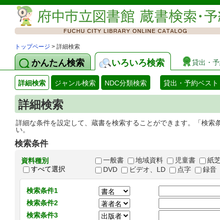
トップページ
> 詳細検索
かんたん検索
いろいろ検索
貸出・予
詳細検索
ジャンル検索
NDC分類検索
貸出・予約ベスト
詳細検索
詳細な条件を設定して、蔵書を検索することができます。「検索
い。
検索条件
一般書
地域資料
児童書
紙
資料種別
すべて選択
DVD
ビデオ、LD
点字
録音
検索条件1
検索条件2
検索条件3