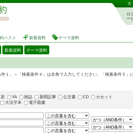
図書館 蔵書検索・予約システム
大
ロ
ー
約ベスト
新着資料
テーマ資料
新着資料
テーマ資料
条件１」～「検索条件４」は全角で入力してください。「検索条件５」
芝居
YA
雑誌
新聞記事
公文書
CD
カセット
大活字本
電子図書