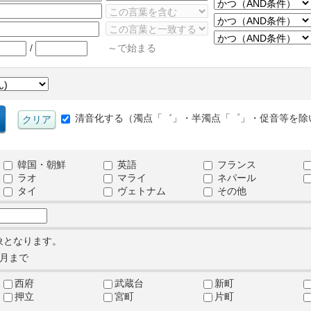
/
～で始まる
清音化する（濁点「゛」・半濁点「゜」・促音等を除
韓国・朝鮮
英語
フランス
ラオ
マライ
ネパール
タイ
ヴェトナム
その他
象となります。
月まで
西府
武蔵台
新町
押立
宮町
片町