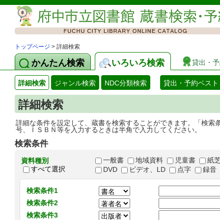
トップページ
> 詳細検索
かんたん検索
いろいろ検索
貸出・予
詳細検索
ジャンル検索
NDC分類検索
貸出・予約ベスト
詳細検索
詳細な条件を設定して、蔵書を検索することができます。「検索
号、ＩＳＢＮ等を入力するときは半角で入力してください。
検索条件
一般書
地域資料
児童書
紙
資料種別
すべて選択
DVD
ビデオ、LD
点字
録音
検索条件1
検索条件2
検索条件3