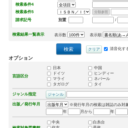
検索条件4
検索条件5
/
請求記号
別置
検索結果一覧表示
表示数
表示順
清音化す
オプション
日本
中国
ドイツ
ヒンディー
言語区分
マライ
ネパール
タガログ
タイ
ジャンル指定
出版／発行年月
※発行年月の検索は雑誌のみ対
年
月から
年
中央
白糸台
住吉
是政
検索対象図書館