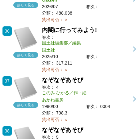
Gakken
詳しく見る
2026/07
巻次：
分類：
488.038
貸出可否：
×
内閣に行ってみよう!
36
巻次：
国土社編集部／編集
国土社
詳しく見る
2025/10
巻次：
分類：
317.211
貸出可否：
○
なぞなぞあそび
37
巻次：
4
このみ ひかる／作・絵
あかね書房
詳しく見る
1980/00
巻次： 0004
分類：
798.3
貸出可否：
○
なぞなぞあそび
38
巻次：
5