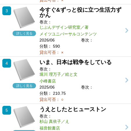
貸出可否：
×
今すぐ&ずっと役に立つ生活力ず
3
かん
巻次：
じぶんデザイン研究室／著
詳しく見る
メイツユニバーサルコンテンツ
2026/06
巻次：
分類：
590
貸出可否：
×
いま、日本は戦争をしている
4
巻次：
堀川 理万子／絵と文
小峰書店
詳しく見る
2025/06
巻次：
分類：
210.75
貸出可否：
○
うえとしたとヒューストン
5
巻次：
杉山 真依子／え
福音館書店