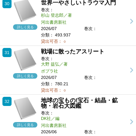
世界一やさしいトラウマ入門
30
巻次：
杉山 登志郎／著
河出書房新社
詳しく見る
2026/07
巻次：
分類：
493.937
貸出可否：
○
戦場に散ったアスリート
31
巻次：
大野 益弘／著
ポプラ社
詳しく見る
2026/07
巻次：
分類：
780.21
貸出可否：
○
地球の宝もの!宝石・結晶・鉱
32
物・岩石大図鑑
巻次：
DK社／編
詳しく見る
河出書房新社
2026/06
巻次：