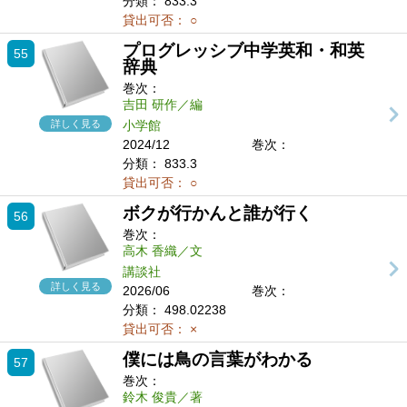
分類：
833.3
貸出可否：
○
プログレッシブ中学英和・和英
55
辞典
巻次：
吉田 研作／編
詳しく見る
小学館
2024/12
巻次：
分類：
833.3
貸出可否：
○
ボクが行かんと誰が行く
56
巻次：
高木 香織／文
講談社
詳しく見る
2026/06
巻次：
分類：
498.02238
貸出可否：
×
僕には鳥の言葉がわかる
57
巻次：
鈴木 俊貴／著