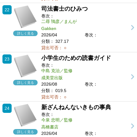
司法書士のひみつ
22
巻次：
二尋 鴇彦／まんが
Gakken
詳しく見る
2026/04
巻次：
分類：
327.17
貸出可否：
○
小学生のための読書ガイド
23
巻次：
中島 克治／監修
成美堂出版
詳しく見る
2026/08
巻次：
分類：
019.5
貸出可否：
○
新ざんねんないきもの事典
24
巻次：
今泉 忠明／監修
高橋書店
詳しく見る
2026/04
巻次：