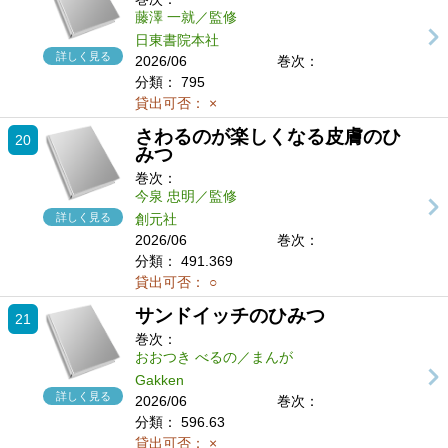
藤澤 一就／監修
日東書院本社
詳しく見る
2026/06
巻次：
分類：
795
貸出可否：
×
さわるのが楽しくなる皮膚のひ
20
みつ
巻次：
今泉 忠明／監修
詳しく見る
創元社
2026/06
巻次：
分類：
491.369
貸出可否：
○
サンドイッチのひみつ
21
巻次：
おおつき べるの／まんが
Gakken
詳しく見る
2026/06
巻次：
分類：
596.63
貸出可否：
×