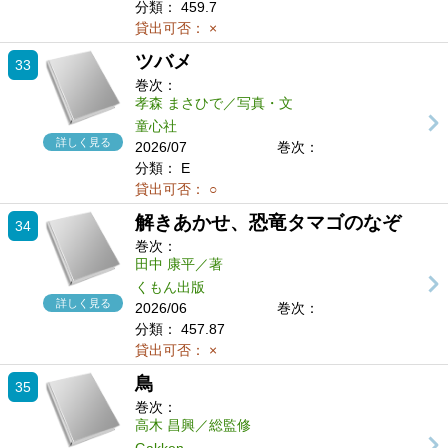
分類：
459.7
貸出可否：
×
ツバメ
33
巻次：
孝森 まさひで／写真・文
童心社
詳しく見る
2026/07
巻次：
分類：
E
貸出可否：
○
解きあかせ、恐竜タマゴのなぞ
34
巻次：
田中 康平／著
くもん出版
詳しく見る
2026/06
巻次：
分類：
457.87
貸出可否：
×
鳥
35
巻次：
高木 昌興／総監修