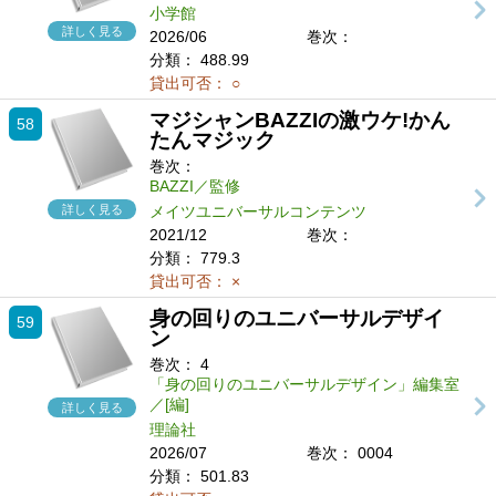
小学館
詳しく見る
2026/06
巻次：
分類：
488.99
貸出可否：
○
マジシャンBAZZIの激ウケ!かん
58
たんマジック
巻次：
BAZZI／監修
詳しく見る
メイツユニバーサルコンテンツ
2021/12
巻次：
分類：
779.3
貸出可否：
×
身の回りのユニバーサルデザイ
59
ン
巻次：
4
「身の回りのユニバーサルデザイン」編集室
／[編]
詳しく見る
理論社
2026/07
巻次： 0004
分類：
501.83