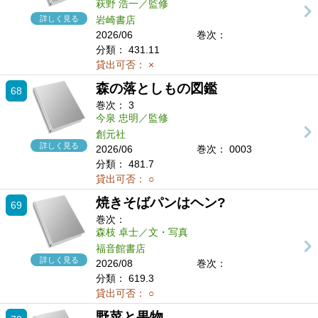
萩野 浩一／監修
詳しく見る
岩崎書店
2026/06
巻次：
分類：
431.11
貸出可否：
×
森の落としもの図鑑
68
巻次：
3
今泉 忠明／監修
創元社
詳しく見る
2026/06
巻次： 0003
分類：
481.7
貸出可否：
○
焼きそばパンはヘン?
69
巻次：
森枝 卓士／文・写真
福音館書店
詳しく見る
2026/08
巻次：
分類：
619.3
貸出可否：
○
野菜と果物