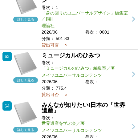
ン
巻次：
1
「身の回りのユニバーサルデザイン」編集室
／[編]
詳しく見る
理論社
2026/06
巻次： 0001
分類：
501.83
貸出可否：
○
ミュージカルのひみつ
63
巻次：
「ミュージカルのひみつ」編集室／著
メイツユニバーサルコンテンツ
詳しく見る
2026/06
巻次：
分類：
775.4
貸出可否：
○
みんなが知りたい!日本の「世界
64
遺産」
巻次：
世界遺産を学ぶ会／著
詳しく見る
メイツユニバーサルコンテンツ
2026/06
巻次：