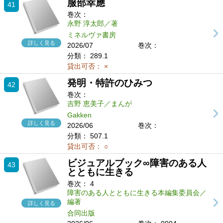
服部幸應
41
巻次：
永野 淳太郎／著
ミネルヴァ書房
詳しく見る
2026/07
巻次：
分類：
289.1
貸出可否：
×
発明・特許のひみつ
42
巻次：
吉野 恵美子／まんが
Gakken
詳しく見る
2026/06
巻次：
分類：
507.1
貸出可否：
○
ビジュアルブック∞障害のある人
43
とともに生きる
巻次：
4
障害のある人とともに生きる本編集委員会／
編著
詳しく見る
合同出版