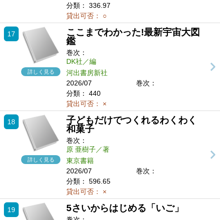
分類：
336.97
貸出可否：
○
ここまでわかった!最新宇宙大図
17
鑑
巻次：
DK社／編
詳しく見る
河出書房新社
2026/07
巻次：
分類：
440
貸出可否：
×
子どもだけでつくれるわくわく
18
和菓子
巻次：
原 亜樹子／著
詳しく見る
東京書籍
2026/07
巻次：
分類：
596.65
貸出可否：
×
5さいからはじめる「いご」
19
巻次：