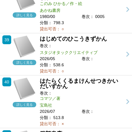
このみ ひかる／作・絵
あかね書房
詳しく見る
1980/00
巻次： 0005
分類：
798.3
貸出可否：
○
はじめてのひこうきずかん
39
巻次：
スタジオタッククリエイティブ
2026/05
巻次：
詳しく見る
分類：
538.6
貸出可否：
○
はたらくくるまけんせつきかい
40
だいずかん
巻次：
コマツ／著
詳しく見る
宝島社
2026/07
巻次：
分類：
513.8
貸出可否：
×