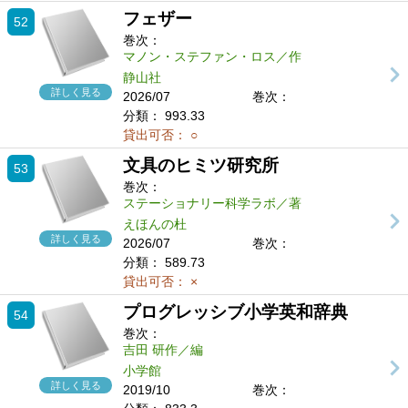
フェザー
52
巻次：
マノン・ステファン・ロス／作
静山社
詳しく見る
2026/07
巻次：
分類：
993.33
貸出可否：
○
文具のヒミツ研究所
53
巻次：
ステーショナリー科学ラボ／著
えほんの杜
詳しく見る
2026/07
巻次：
分類：
589.73
貸出可否：
×
プログレッシブ小学英和辞典
54
巻次：
吉田 研作／編
小学館
詳しく見る
2019/10
巻次：