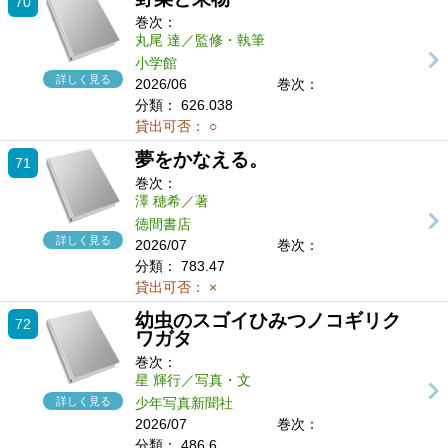
70
巻次：
丸尾 達／監修・執筆
小学館
詳しく見る
2026/06
巻次：
分類：
626.038
貸出可否：
○
夢をかなえる。
71
巻次：
澤 穂希／著
徳間書店
詳しく見る
2026/07
巻次：
分類：
783.47
貸出可否：
×
幼虫のスゴイひみつノコギリク
72
ワガタ
巻次：
星 輝行／写真・文
詳しく見る
少年写真新聞社
2026/07
巻次：
分類：
486.6