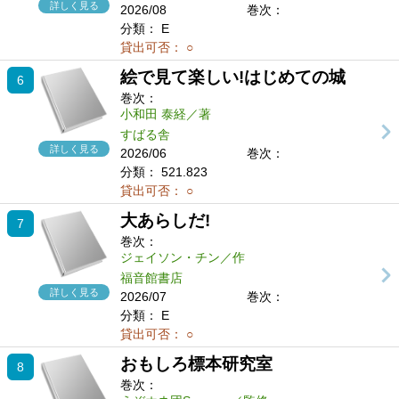
詳しく見る
2026/08
巻次：
分類：
E
貸出可否：
○
絵で見て楽しい!はじめての城
6
巻次：
小和田 泰経／著
すばる舎
詳しく見る
2026/06
巻次：
分類：
521.823
貸出可否：
○
大あらしだ!
7
巻次：
ジェイソン・チン／作
福音館書店
詳しく見る
2026/07
巻次：
分類：
E
貸出可否：
○
おもしろ標本研究室
8
巻次：