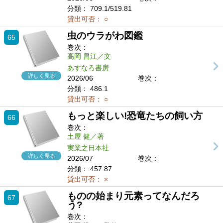
分類：
709.1/519.81
貸出可否：
○
虫のウラがわ図鑑
65
巻次：
高岡 昌江／文
あすなろ書房
詳しく見る
2026/06
巻次：
分類：
486.1
貸出可否：
○
もっと楽しい!恐竜たちの飼い方
66
巻次：
土屋 健／著
実業之日本社
詳しく見る
2026/07
巻次：
分類：
457.87
貸出可否：
×
ものの始まり元素ってなんだろ
67
う?
巻次：