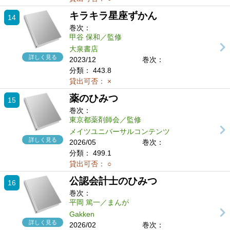
キラキラ星座ずかん
14
巻次：
甲谷 保和／監修
大泉書店
詳しく見る
2023/12
巻次：
分類：
443.8
貸出可否：
×
薬のひみつ
15
巻次：
東京都薬剤師会／監修
メイツユニバーサルコンテンツ
詳しく見る
2026/05
巻次：
分類：
499.1
貸出可否：
○
公認会計士のひみつ
16
巻次：
平岡 篤一／まんが
Gakken
詳しく見る
2026/02
巻次：