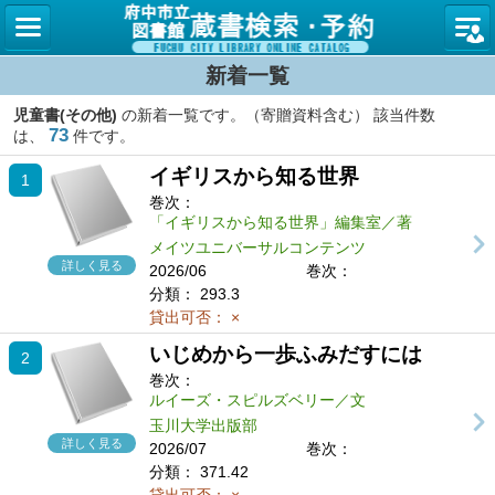
図書館
新着一覧
児童書(その他)
の新着一覧です。（寄贈資料含む） 該当件数
73
は、
件です。
イギリスから知る世界
1
巻次：
「イギリスから知る世界」編集室／著
メイツユニバーサルコンテンツ
詳しく見る
2026/06
巻次：
分類：
293.3
貸出可否：
×
いじめから一歩ふみだすには
2
巻次：
ルイーズ・スピルズベリー／文
玉川大学出版部
詳しく見る
2026/07
巻次：
分類：
371.42