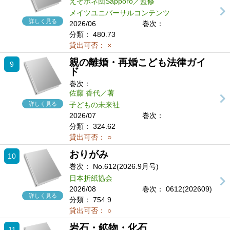
えぞホネ団Sapporo／監修
メイツユニバーサルコンテンツ
詳しく見る
2026/06
巻次：
分類：
480.73
貸出可否：
×
親の離婚・再婚こども法律ガイ
9
ド
巻次：
佐藤 香代／著
詳しく見る
子どもの未来社
2026/07
巻次：
分類：
324.62
貸出可否：
○
おりがみ
10
巻次：
No.612(2026.9月号)
日本折紙協会
2026/08
巻次： 0612(202609)
詳しく見る
分類：
754.9
貸出可否：
○
岩石・鉱物・化石
11