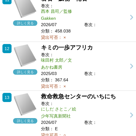
巻次：
西本 昌司／監修
Gakken
詳しく見る
2026/07
巻次：
分類：
458.038
貸出可否：
×
キミの一歩アフリカ
12
巻次：
味田村 太郎／文
あかね書房
詳しく見る
2025/03
巻次：
分類：
367.64
貸出可否：
×
救命救急センターのいちにち
13
巻次：
にしだ さとこ／絵
少年写真新聞社
詳しく見る
2026/07
巻次：
分類：
E
貸出可否：
○