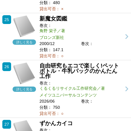
分類：
480
貸出可否：
×
新魔女図鑑
25
巻次：
角野 栄子／著
ブロンズ新社
詳しく見る
2000/12
巻次：
分類：
147.1
貸出可否：
○
自由研究もエコで楽しく!ペット
26
ボトル・牛乳パックのかんたん
工作
巻次：
くるくるリサイクル工作研究会／著
詳しく見る
メイツユニバーサルコンテンツ
2026/06
巻次：
分類：
750
貸出可否：
○
ずかんカイコ
27
巻次：