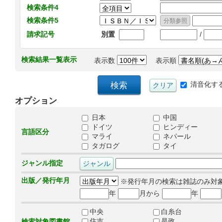
検索条件4
検索条件5
/
請求記号
別置
検索結果一覧表示
表示数
表示順
清音化す
オプション
日本
中国
ドイツ
ヒンディー
言語区分
マライ
ネパール
タガログ
タイ
ジャンル指定
出版／発行年月
※発行年月の検索は雑誌のみ対
年
月から
年
中央
白糸台
住吉
是政
検索対象図書館