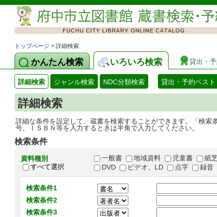
トップページ
> 詳細検索
かんたん検索
いろいろ検索
貸出・予
詳細検索
ジャンル検索
NDC分類検索
貸出・予約ベスト
詳細検索
詳細な条件を設定して、蔵書を検索することができます。「検索
号、ＩＳＢＮ等を入力するときは半角で入力してください。
検索条件
一般書
地域資料
児童書
紙
資料種別
すべて選択
DVD
ビデオ、LD
点字
録音
検索条件1
検索条件2
検索条件3