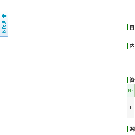
目
内
資
№
1
関