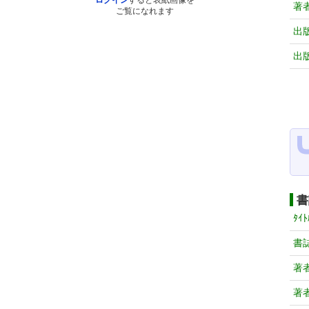
ログイン
すると表紙画像を
著
ご覧になれます
出
出
書
ﾀｲﾄ
書
著
著