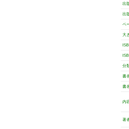
出
出
ペ
大
IS
IS
分
書
書
内
著