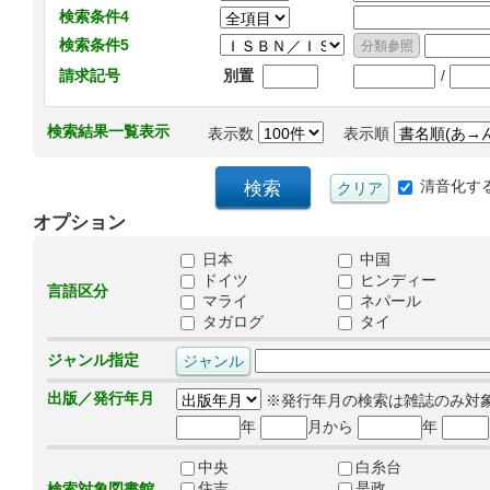
検索条件4
検索条件5
/
請求記号
別置
検索結果一覧表示
表示数
表示順
清音化す
オプション
日本
中国
ドイツ
ヒンディー
言語区分
マライ
ネパール
タガログ
タイ
ジャンル指定
出版／発行年月
※発行年月の検索は雑誌のみ対
年
月から
年
中央
白糸台
住吉
是政
検索対象図書館