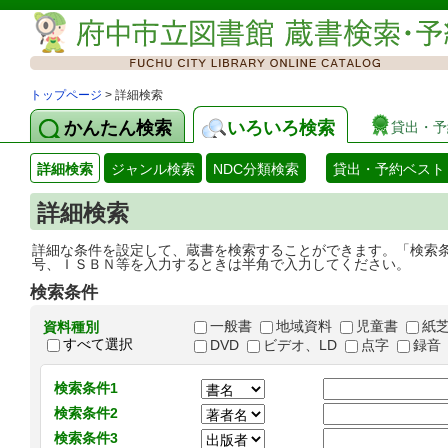
トップページ
> 詳細検索
かんたん検索
いろいろ検索
貸出・予
詳細検索
ジャンル検索
NDC分類検索
貸出・予約ベスト
詳細検索
詳細な条件を設定して、蔵書を検索することができます。「検索
号、ＩＳＢＮ等を入力するときは半角で入力してください。
検索条件
一般書
地域資料
児童書
紙
資料種別
すべて選択
DVD
ビデオ、LD
点字
録音
検索条件1
検索条件2
検索条件3