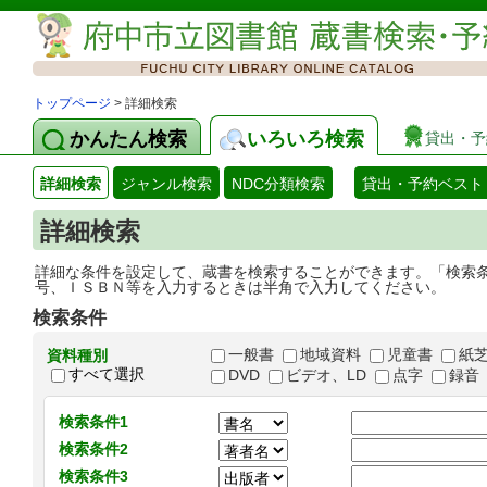
トップページ
> 詳細検索
かんたん検索
いろいろ検索
貸出・予
詳細検索
ジャンル検索
NDC分類検索
貸出・予約ベスト
詳細検索
詳細な条件を設定して、蔵書を検索することができます。「検索
号、ＩＳＢＮ等を入力するときは半角で入力してください。
検索条件
一般書
地域資料
児童書
紙
資料種別
すべて選択
DVD
ビデオ、LD
点字
録音
検索条件1
検索条件2
検索条件3