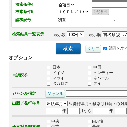
検索条件4
検索条件5
/
請求記号
別置
検索結果一覧表示
表示数
表示順
清音化す
オプション
日本
中国
ドイツ
ヒンディー
言語区分
マライ
ネパール
タガログ
タイ
ジャンル指定
出版／発行年月
※発行年月の検索は雑誌のみ対
年
月から
年
中央
白糸台
住吉
是政
検索対象図書館