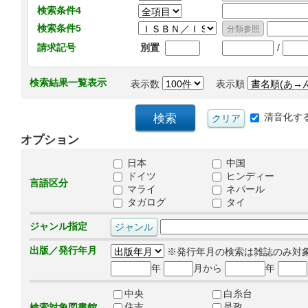
検索条件4
検索条件5
/
請求記号
別置
検索結果一覧表示
表示数
表示順
清音化す
オプション
日本
中国
ドイツ
ヒンディー
言語区分
マライ
ネパール
タガログ
タイ
ジャンル指定
出版／発行年月
※発行年月の検索は雑誌のみ対
年
月から
年
中央
白糸台
住吉
是政
検索対象図書館