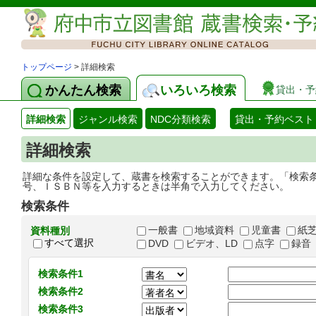
トップページ
> 詳細検索
かんたん検索
いろいろ検索
貸出・予
詳細検索
ジャンル検索
NDC分類検索
貸出・予約ベスト
詳細検索
詳細な条件を設定して、蔵書を検索することができます。「検索
号、ＩＳＢＮ等を入力するときは半角で入力してください。
検索条件
一般書
地域資料
児童書
紙
資料種別
すべて選択
DVD
ビデオ、LD
点字
録音
検索条件1
検索条件2
検索条件3