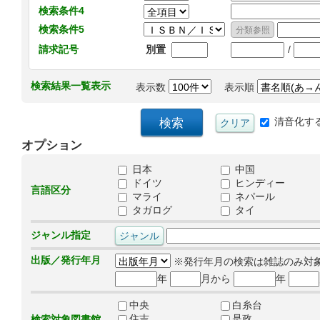
検索条件4
検索条件5
/
請求記号
別置
検索結果一覧表示
表示数
表示順
清音化す
オプション
日本
中国
ドイツ
ヒンディー
言語区分
マライ
ネパール
タガログ
タイ
ジャンル指定
出版／発行年月
※発行年月の検索は雑誌のみ対
年
月から
年
中央
白糸台
住吉
是政
検索対象図書館