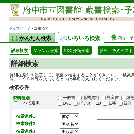
トップページ
> 詳細検索
かんたん検索
いろいろ検索
貸出・予
詳細検索
ジャンル検索
NDC分類検索
貸出・予約ベスト
詳細検索
詳細な条件を設定して、蔵書を検索することができます。「検索
号、ＩＳＢＮ等を入力するときは半角で入力してください。
検索条件
一般書
地域資料
児童書
紙
資料種別
すべて選択
DVD
ビデオ、LD
点字
録音
検索条件1
検索条件2
検索条件3