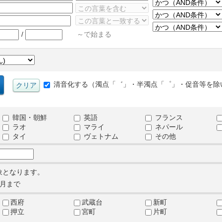
/
～で始まる
清音化する（濁点「゛」・半濁点「゜」・促音等を除
韓国・朝鮮
英語
フランス
ラオ
マライ
ネパール
タイ
ヴェトナム
その他
象となります。
月まで
西府
武蔵台
新町
押立
宮町
片町