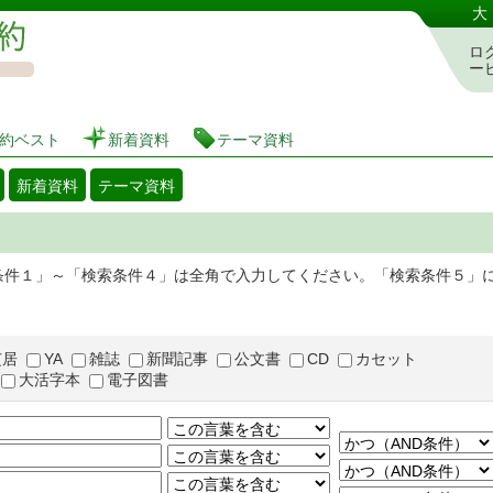
図書館 蔵書検索・予約システム
大
ロ
ー
約ベスト
新着資料
テーマ資料
新着資料
テーマ資料
条件１」～「検索条件４」は全角で入力してください。「検索条件５」
芝居
YA
雑誌
新聞記事
公文書
CD
カセット
大活字本
電子図書