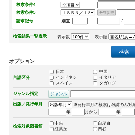
検索条件4
検索条件5
/
請求記号
別置
検索結果一覧表示
表示数
表示順
オプション
日本
中国
インドネシ
イタリア
言語区分
スペイン
タガログ
ジャンル指定
出版／発行年月
※発行年月の検索は雑誌のみ対
年
月から
年
中央
白糸台
検索対象図書館
紅葉丘
四谷