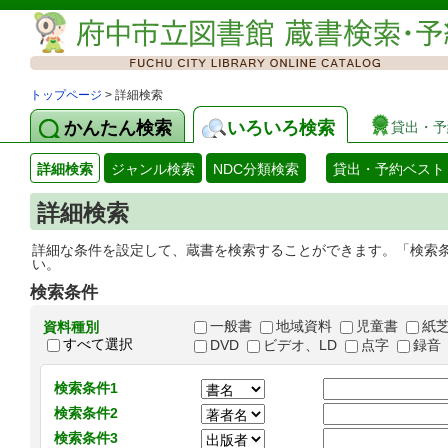
トップページ
> 詳細検索
かんたん検索
いろいろ検索
貸出・予
詳細検索
ジャンル検索
NDC分類検索
貸出・予約ベスト
詳細検索
詳細な条件を設定して、蔵書を検索することができます。「検索
い。
検索条件
一般書
地域資料
児童書
紙
資料種別
すべて選択
DVD
ビデオ、LD
点字
録音
検索条件1
検索条件2
検索条件3