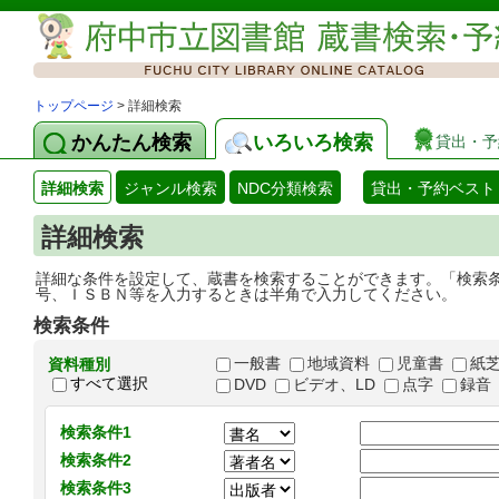
トップページ
> 詳細検索
かんたん検索
いろいろ検索
貸出・予
詳細検索
ジャンル検索
NDC分類検索
貸出・予約ベスト
詳細検索
詳細な条件を設定して、蔵書を検索することができます。「検索
号、ＩＳＢＮ等を入力するときは半角で入力してください。
検索条件
一般書
地域資料
児童書
紙
資料種別
すべて選択
DVD
ビデオ、LD
点字
録音
検索条件1
検索条件2
検索条件3