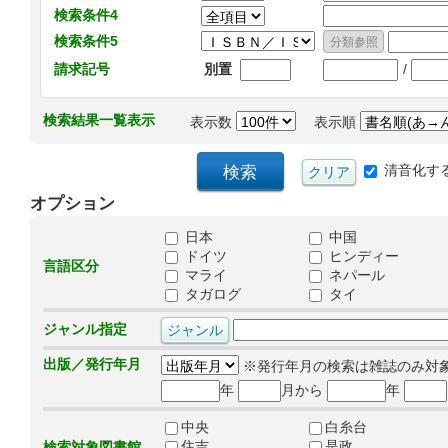
検索条件4
検索条件5
/
請求記号
別置
検索結果一覧表示
表示数
表示順
清音化す
オプション
日本
中国
ドイツ
ヒンディー
言語区分
マライ
ネパール
タガログ
タイ
ジャンル指定
出版／発行年月
※発行年月の検索は雑誌のみ対
年
月から
年
中央
白糸台
住吉
是政
検索対象図書館