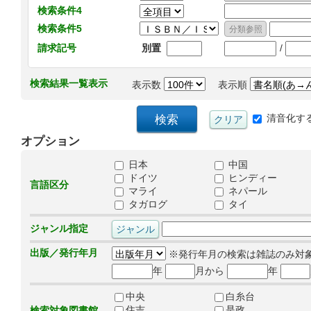
検索条件4
検索条件5
/
請求記号
別置
検索結果一覧表示
表示数
表示順
清音化す
オプション
日本
中国
ドイツ
ヒンディー
言語区分
マライ
ネパール
タガログ
タイ
ジャンル指定
出版／発行年月
※発行年月の検索は雑誌のみ対
年
月から
年
中央
白糸台
住吉
是政
検索対象図書館