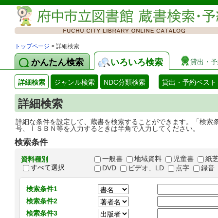
トップページ
> 詳細検索
かんたん検索
いろいろ検索
貸出・予
詳細検索
ジャンル検索
NDC分類検索
貸出・予約ベスト
詳細検索
詳細な条件を設定して、蔵書を検索することができます。「検索
号、ＩＳＢＮ等を入力するときは半角で入力してください。
検索条件
一般書
地域資料
児童書
紙
資料種別
すべて選択
DVD
ビデオ、LD
点字
録音
検索条件1
検索条件2
検索条件3