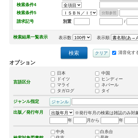
検索条件4
検索条件5
/
請求記号
別置
検索結果一覧表示
表示数
表示順
清音化す
オプション
日本
中国
ドイツ
ヒンディー
言語区分
マライ
ネパール
タガログ
タイ
ジャンル指定
出版／発行年月
※発行年月の検索は雑誌のみ対
年
月から
年
中央
白糸台
住吉
是政
検索対象図書館