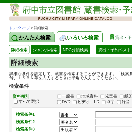
トップページ
> 詳細検索
かんたん検索
いろいろ検索
貸出・予
詳細検索
ジャンル検索
NDC分類検索
貸出・予約ベスト
詳細検索
詳細な条件を設定して、蔵書を検索することができます。「検索
号、ＩＳＢＮ等を入力するときは半角で入力してください。
検索条件
一般書
地域資料
児童書
紙
資料種別
すべて選択
DVD
ビデオ、LD
点字
録音
検索条件1
検索条件2
検索条件3