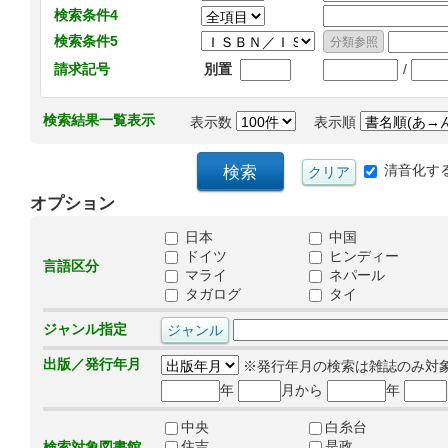
検索条件4
検索条件5
/
請求記号
別置
検索結果一覧表示
表示数
表示順
清音化す
オプション
日本
中国
ドイツ
ヒンディー
言語区分
マライ
ネパール
タガログ
タイ
ジャンル指定
出版／発行年月
※発行年月の検索は雑誌のみ対
年
月から
年
中央
白糸台
住吉
是政
検索対象図書館