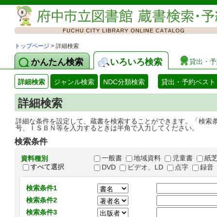
トップページ
> 詳細検索
かんたん検索
いろいろ検索
貸出・予
詳細検索
ジャンル検索
NDC分類検索
貸出・予約ベスト
詳細検索
詳細な条件を設定して、蔵書を検索することができます。「検索
号、ＩＳＢＮ等を入力するときは半角で入力してください。
検索条件
一般書
地域資料
児童書
紙
資料種別
すべて選択
DVD
ビデオ、LD
点字
録音
検索条件1
検索条件2
検索条件3