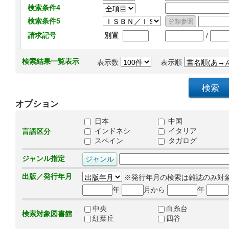
検索条件4
検索条件5
/
請求記号
別置
検索結果一覧表示
表示数
表示順
オプション
日本
中国
インドネシ
イタリア
言語区分
スペイン
タガログ
ジャンル指定
出版／発行年月
※発行年月の検索は雑誌のみ対
年
月から
年
中央
白糸台
検索対象図書館
紅葉丘
四谷