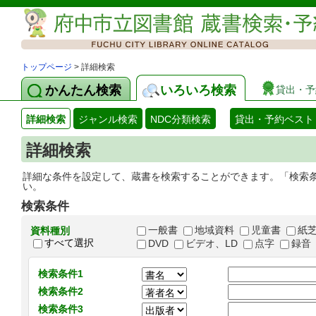
トップページ
> 詳細検索
かんたん検索
いろいろ検索
貸出・予
詳細検索
ジャンル検索
NDC分類検索
貸出・予約ベスト
詳細検索
詳細な条件を設定して、蔵書を検索することができます。「検索
い。
検索条件
一般書
地域資料
児童書
紙
資料種別
すべて選択
DVD
ビデオ、LD
点字
録音
検索条件1
検索条件2
検索条件3