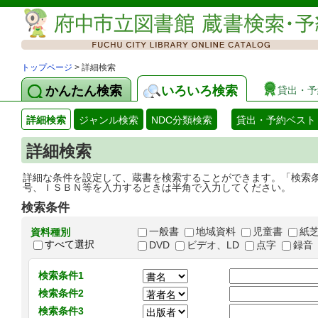
トップページ
> 詳細検索
かんたん検索
いろいろ検索
貸出・予
詳細検索
ジャンル検索
NDC分類検索
貸出・予約ベスト
詳細検索
詳細な条件を設定して、蔵書を検索することができます。「検索
号、ＩＳＢＮ等を入力するときは半角で入力してください。
検索条件
一般書
地域資料
児童書
紙
資料種別
すべて選択
DVD
ビデオ、LD
点字
録音
検索条件1
検索条件2
検索条件3