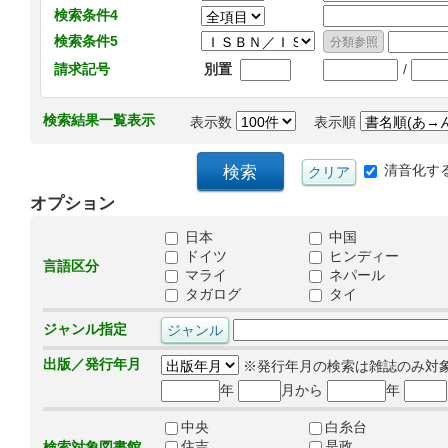
検索条件4
検索条件5
/
請求記号
別置
検索結果一覧表示
表示数
表示順
清音化す
オプション
日本
中国
ドイツ
ヒンディー
言語区分
マライ
ネパール
タガログ
タイ
ジャンル指定
出版／発行年月
※発行年月の検索は雑誌のみ対
年
月から
年
中央
白糸台
住吉
是政
検索対象図書館