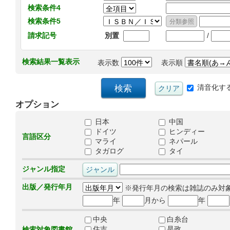
検索条件4
検索条件5
/
請求記号
別置
検索結果一覧表示
表示数
表示順
清音化す
オプション
日本
中国
ドイツ
ヒンディー
言語区分
マライ
ネパール
タガログ
タイ
ジャンル指定
出版／発行年月
※発行年月の検索は雑誌のみ対
年
月から
年
中央
白糸台
住吉
是政
検索対象図書館