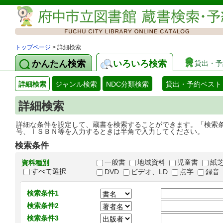
トップページ
> 詳細検索
かんたん検索
いろいろ検索
貸出・予
詳細検索
ジャンル検索
NDC分類検索
貸出・予約ベスト
詳細検索
詳細な条件を設定して、蔵書を検索することができます。「検索
号、ＩＳＢＮ等を入力するときは半角で入力してください。
検索条件
一般書
地域資料
児童書
紙
資料種別
すべて選択
DVD
ビデオ、LD
点字
録音
検索条件1
検索条件2
検索条件3