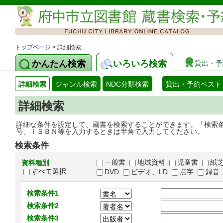
トップページ
> 詳細検索
かんたん検索
いろいろ検索
貸出・予
詳細検索
ジャンル検索
NDC分類検索
貸出・予約ベスト
詳細検索
詳細な条件を設定して、蔵書を検索することができます。「検索
号、ＩＳＢＮ等を入力するときは半角で入力してください。
検索条件
一般書
地域資料
児童書
紙
資料種別
すべて選択
DVD
ビデオ、LD
点字
録音
検索条件1
検索条件2
検索条件3