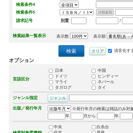
検索条件4
検索条件5
/
請求記号
別置
検索結果一覧表示
表示数
表示順
清音化す
オプション
日本
中国
ドイツ
ヒンディー
言語区分
マライ
ネパール
タガログ
タイ
ジャンル指定
出版／発行年月
※発行年月の検索は雑誌のみ対
年
月から
年
中央
白糸台
住吉
是政
検索対象図書館