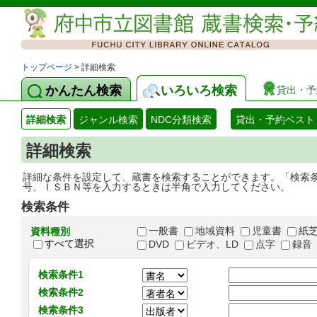
トップページ
> 詳細検索
かんたん検索
いろいろ検索
貸出・予
詳細検索
ジャンル検索
NDC分類検索
貸出・予約ベスト
詳細検索
詳細な条件を設定して、蔵書を検索することができます。「検索
号、ＩＳＢＮ等を入力するときは半角で入力してください。
検索条件
一般書
地域資料
児童書
紙
資料種別
すべて選択
DVD
ビデオ、LD
点字
録音
検索条件1
検索条件2
検索条件3