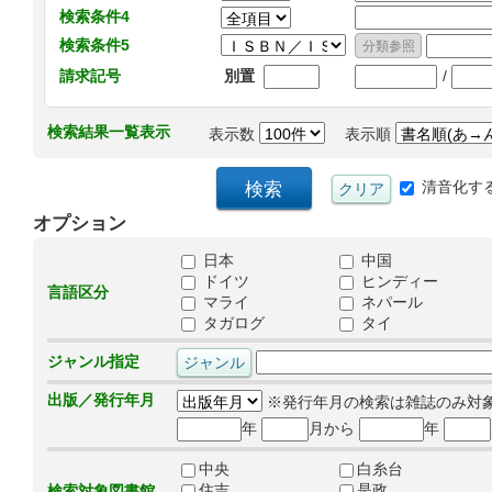
検索条件4
検索条件5
/
請求記号
別置
検索結果一覧表示
表示数
表示順
清音化す
オプション
日本
中国
ドイツ
ヒンディー
言語区分
マライ
ネパール
タガログ
タイ
ジャンル指定
出版／発行年月
※発行年月の検索は雑誌のみ対
年
月から
年
中央
白糸台
住吉
是政
検索対象図書館