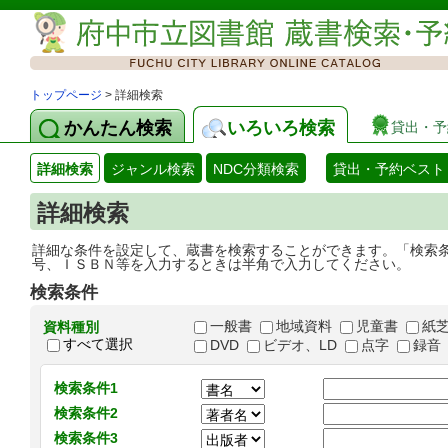
トップページ
> 詳細検索
かんたん検索
いろいろ検索
貸出・予
詳細検索
ジャンル検索
NDC分類検索
貸出・予約ベスト
詳細検索
詳細な条件を設定して、蔵書を検索することができます。「検索
号、ＩＳＢＮ等を入力するときは半角で入力してください。
検索条件
一般書
地域資料
児童書
紙
資料種別
すべて選択
DVD
ビデオ、LD
点字
録音
検索条件1
検索条件2
検索条件3