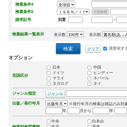
検索条件4
検索条件5
/
請求記号
別置
検索結果一覧表示
表示数
表示順
清音化す
オプション
日本
中国
ドイツ
ヒンディー
言語区分
マライ
ネパール
タガログ
タイ
ジャンル指定
出版／発行年月
※発行年月の検索は雑誌のみ対
年
月から
年
中央
白糸台
住吉
是政
検索対象図書館