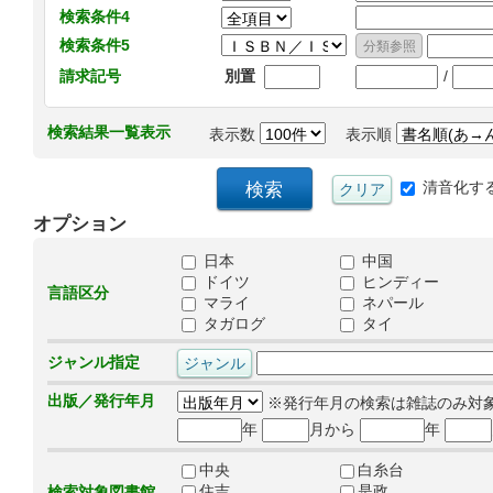
検索条件4
検索条件5
/
請求記号
別置
検索結果一覧表示
表示数
表示順
清音化す
オプション
日本
中国
ドイツ
ヒンディー
言語区分
マライ
ネパール
タガログ
タイ
ジャンル指定
出版／発行年月
※発行年月の検索は雑誌のみ対
年
月から
年
中央
白糸台
住吉
是政
検索対象図書館