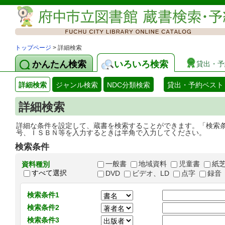
トップページ
> 詳細検索
かんたん検索
いろいろ検索
貸出・予
詳細検索
ジャンル検索
NDC分類検索
貸出・予約ベスト
詳細検索
詳細な条件を設定して、蔵書を検索することができます。「検索
号、ＩＳＢＮ等を入力するときは半角で入力してください。
検索条件
一般書
地域資料
児童書
紙
資料種別
すべて選択
DVD
ビデオ、LD
点字
録音
検索条件1
検索条件2
検索条件3