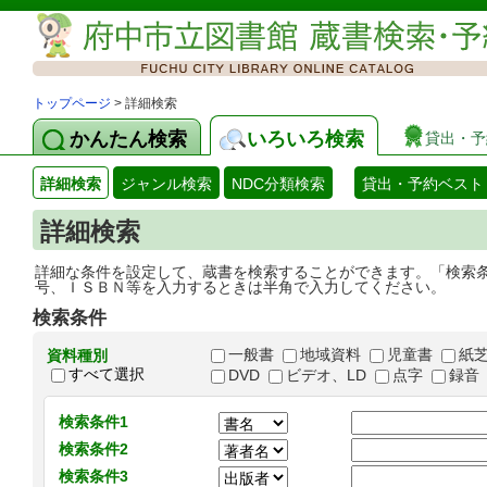
トップページ
> 詳細検索
かんたん検索
いろいろ検索
貸出・予
詳細検索
ジャンル検索
NDC分類検索
貸出・予約ベスト
詳細検索
詳細な条件を設定して、蔵書を検索することができます。「検索
号、ＩＳＢＮ等を入力するときは半角で入力してください。
検索条件
一般書
地域資料
児童書
紙
資料種別
すべて選択
DVD
ビデオ、LD
点字
録音
検索条件1
検索条件2
検索条件3