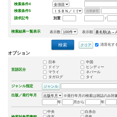
検索条件4
検索条件5
/
請求記号
別置
検索結果一覧表示
表示数
表示順
清音化す
オプション
日本
中国
ドイツ
ヒンディー
言語区分
マライ
ネパール
タガログ
タイ
ジャンル指定
出版／発行年月
※発行年月の検索は雑誌のみ対
年
月から
年
中央
白糸台
住吉
是政
検索対象図書館