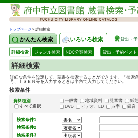
トップページ
> 詳細検索
かんたん検索
いろいろ検索
貸出・予
詳細検索
ジャンル検索
NDC分類検索
貸出・予約ベスト
詳細検索
詳細な条件を設定して、蔵書を検索することができます。「検索
号、ＩＳＢＮ等を入力するときは半角で入力してください。
検索条件
一般書
地域資料
児童書
紙
資料種別
すべて選択
DVD
ビデオ、LD
点字
録音
検索条件1
検索条件2
検索条件3