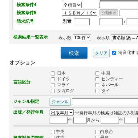
検索条件4
検索条件5
/
請求記号
別置
検索結果一覧表示
表示数
表示順
清音化す
オプション
日本
中国
ドイツ
ヒンディー
言語区分
マライ
ネパール
タガログ
タイ
ジャンル指定
出版／発行年月
※発行年月の検索は雑誌のみ対
年
月から
年
中央
白糸台
住吉
是政
検索対象図書館