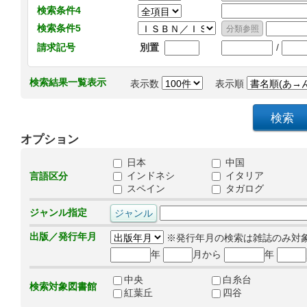
検索条件4
検索条件5
/
請求記号
別置
検索結果一覧表示
表示数
表示順
オプション
日本
中国
インドネシ
イタリア
言語区分
スペイン
タガログ
ジャンル指定
出版／発行年月
※発行年月の検索は雑誌のみ対
年
月から
年
中央
白糸台
検索対象図書館
紅葉丘
四谷