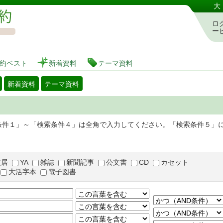
図書館 蔵書検索・予約システム
大
ロ
ー
約ベスト
新着資料
テーマ資料
新着資料
テーマ資料
条件１」～「検索条件４」は全角で入力してください。「検索条件５」
芝居
YA
雑誌
新聞記事
公文書
CD
カセット
大活字本
電子図書