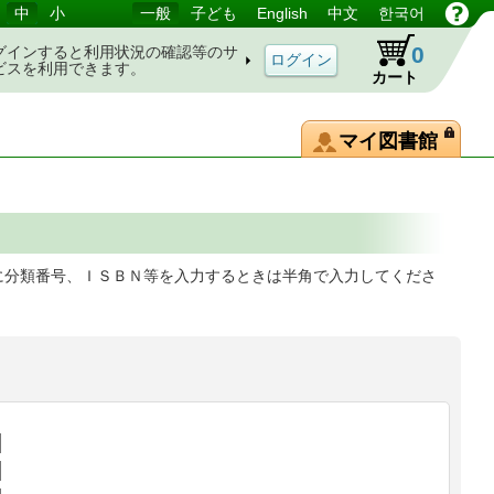
中
小
一般
子ども
English
中文
한국어
0
グインすると利用状況の確認等のサ
ビスを利用できます。
カート
マイ図書館
に分類番号、ＩＳＢＮ等を入力するときは半角で入力してくださ