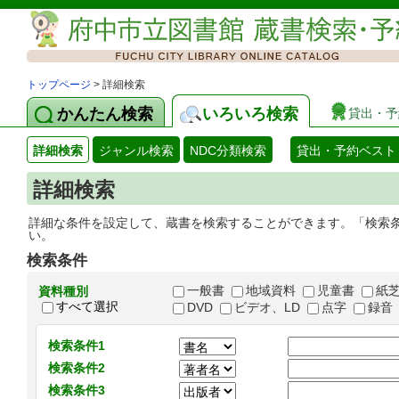
トップページ
> 詳細検索
かんたん検索
いろいろ検索
貸出・予
詳細検索
ジャンル検索
NDC分類検索
貸出・予約ベスト
詳細検索
詳細な条件を設定して、蔵書を検索することができます。「検索
い。
検索条件
一般書
地域資料
児童書
紙
資料種別
すべて選択
DVD
ビデオ、LD
点字
録音
検索条件1
検索条件2
検索条件3