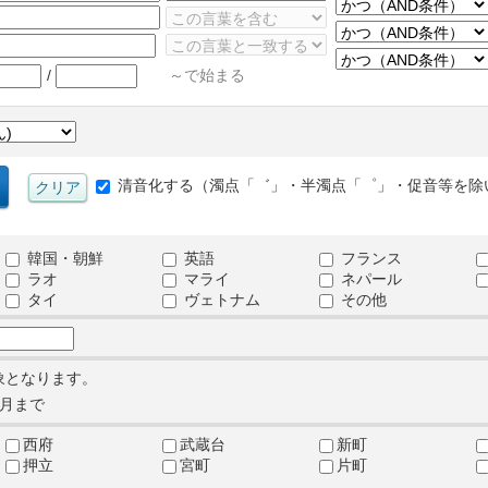
/
～で始まる
清音化する（濁点「゛」・半濁点「゜」・促音等を除
韓国・朝鮮
英語
フランス
ラオ
マライ
ネパール
タイ
ヴェトナム
その他
象となります。
月まで
西府
武蔵台
新町
押立
宮町
片町