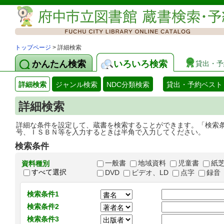
トップページ
> 詳細検索
かんたん検索
いろいろ検索
貸出・予
詳細検索
ジャンル検索
NDC分類検索
貸出・予約ベスト
詳細検索
詳細な条件を設定して、蔵書を検索することができます。「検索
号、ＩＳＢＮ等を入力するときは半角で入力してください。
検索条件
一般書
地域資料
児童書
紙
資料種別
すべて選択
DVD
ビデオ、LD
点字
録音
検索条件1
検索条件2
検索条件3