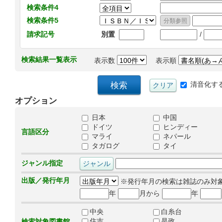
検索条件4
検索条件5
/
請求記号
別置
検索結果一覧表示
表示数
表示順
清音化す
オプション
日本
中国
ドイツ
ヒンディー
言語区分
マライ
ネパール
タガログ
タイ
ジャンル指定
出版／発行年月
※発行年月の検索は雑誌のみ対
年
月から
年
中央
白糸台
住吉
是政
検索対象図書館