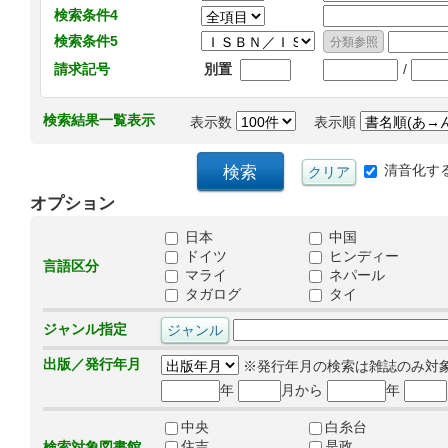
検索条件4
検索条件5
/
請求記号
別置
検索結果一覧表示
表示数
表示順
清音化す
オプション
日本
中国
ドイツ
ヒンディー
言語区分
マライ
ネパール
タガログ
タイ
ジャンル指定
出版／発行年月
※発行年月の検索は雑誌のみ対
年
月から
年
中央
白糸台
住吉
是政
検索対象図書館