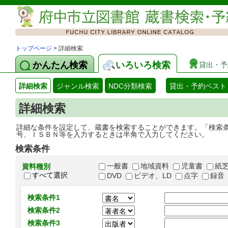
トップページ
> 詳細検索
かんたん検索
いろいろ検索
貸出・予
詳細検索
ジャンル検索
NDC分類検索
貸出・予約ベスト
詳細検索
詳細な条件を設定して、蔵書を検索することができます。「検索
号、ＩＳＢＮ等を入力するときは半角で入力してください。
検索条件
一般書
地域資料
児童書
紙
資料種別
すべて選択
DVD
ビデオ、LD
点字
録音
検索条件1
検索条件2
検索条件3