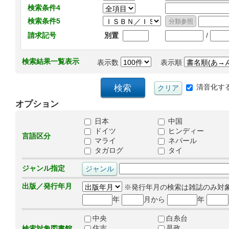
検索条件4
検索条件5
/
請求記号
別置
検索結果一覧表示
表示数
表示順
清音化す
オプション
日本
中国
ドイツ
ヒンディー
言語区分
マライ
ネパール
タガログ
タイ
ジャンル指定
出版／発行年月
※発行年月の検索は雑誌のみ対
年
月から
年
中央
白糸台
住吉
是政
検索対象図書館