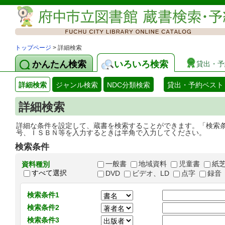
トップページ
> 詳細検索
かんたん検索
いろいろ検索
貸出・予
詳細検索
ジャンル検索
NDC分類検索
貸出・予約ベスト
詳細検索
詳細な条件を設定して、蔵書を検索することができます。「検索
号、ＩＳＢＮ等を入力するときは半角で入力してください。
検索条件
一般書
地域資料
児童書
紙
資料種別
すべて選択
DVD
ビデオ、LD
点字
録音
検索条件1
検索条件2
検索条件3