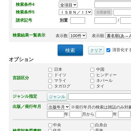
検索条件4
検索条件5
/
請求記号
別置
検索結果一覧表示
表示数
表示順
清音化す
オプション
日本
中国
ドイツ
ヒンディー
言語区分
マライ
ネパール
タガログ
タイ
ジャンル指定
出版／発行年月
※発行年月の検索は雑誌のみ対
年
月から
年
中央
白糸台
住吉
是政
検索対象図書館