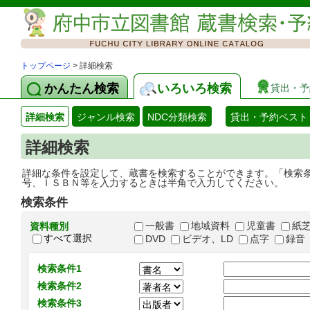
トップページ
> 詳細検索
かんたん検索
いろいろ検索
貸出・予
詳細検索
ジャンル検索
NDC分類検索
貸出・予約ベスト
詳細検索
詳細な条件を設定して、蔵書を検索することができます。「検索
号、ＩＳＢＮ等を入力するときは半角で入力してください。
検索条件
一般書
地域資料
児童書
紙
資料種別
すべて選択
DVD
ビデオ、LD
点字
録音
検索条件1
検索条件2
検索条件3