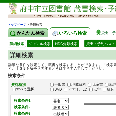
トップページ
> 詳細検索
かんたん検索
いろいろ検索
貸出・予
詳細検索
ジャンル検索
NDC分類検索
貸出・予約ベスト
詳細検索
詳細な条件を設定して、蔵書を検索することができます。「検索
号、ＩＳＢＮ等を入力するときは半角で入力してください。
検索条件
一般書
地域資料
児童書
紙
資料種別
すべて選択
DVD
ビデオ、LD
点字
録音
検索条件1
検索条件2
検索条件3