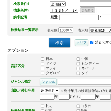
検索条件4
検索条件5
/
請求記号
別置
検索結果一覧表示
表示数
表示順
清音化す
オプション
日本
中国
ドイツ
ヒンディー
言語区分
マライ
ネパール
タガログ
タイ
ジャンル指定
出版／発行年月
※発行年月の検索は雑誌のみ対
年
月から
年
中央
白糸台
住吉
是政
検索対象図書館