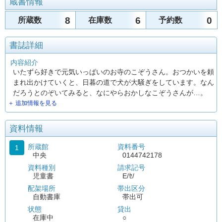
蔵書情報
8
6
0
所蔵数
在庫数
予約数
書誌詳細
内容紹介
いたずら好きで元気いっぱいのお寺のこぞうさん。おつかいを頼
まれ出かけていくと、日暮の道で犬が大騒ぎをしています。なん
だろうとのぞいてみると、なにやらおかしなこぞうさんが…。
＋ 追加情報を見る
資料情報
所蔵館
資料番号
1
中央
0144742178
資料種別
請求記号
児童書
E/ｾ/
配架場所
帯出区分
自動書庫
帯出可
状態
貸出
在庫中
○