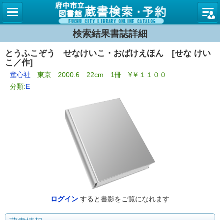
図書館
検索結果書誌詳細
とうふこぞう せなけいこ・おばけえほん [せな けい
こ／作]
童心社
東京 2000.6 22cm 1冊 ¥￥１１００
分類:
E
ログイン
すると書影をご覧になれます