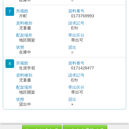
在庫中
○
所蔵館
資料番号
7
片町
0173769993
資料種別
請求記号
児童書
E/ｾ/
配架場所
帯出区分
地区開架
帯出可
状態
貸出
在庫中
○
所蔵館
資料番号
8
生涯学習
0171428477
資料種別
請求記号
児童書
E/ｾ/
配架場所
帯出区分
地区開架
帯出可
状態
貸出
貸出中
×