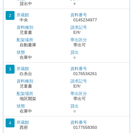
貸出中
×
所蔵館
資料番号
2
中央
0145234977
資料種別
請求記号
児童書
E/ﾀ/
配架場所
帯出区分
自動書庫
帯出可
状態
貸出
在庫中
○
所蔵館
資料番号
3
白糸台
0176534261
資料種別
請求記号
児童書
E/ﾀ/
配架場所
帯出区分
地区開架
帯出可
状態
貸出
在庫中
○
所蔵館
資料番号
4
西府
0177558350