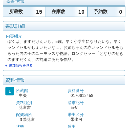
蔵書情報
15
10
0
所蔵数
在庫数
予約数
書誌詳細
内容紹介
ぼくは、ますだけんいち。5歳。早く小学生になりたいな。早く
ランドセルがしょいたいな…。お姉ちゃんの赤いランドセルをも
らった男の子のユーモラスな物語。ロングセラー「となりのせき
のますだくん」の前編にあたる作品。
＋ 追加情報を見る
資料情報
所蔵館
資料番号
1
中央
0170613459
資料種別
請求記号
児童書
E/ﾀ/
配架場所
帯出区分
３階児童
帯出可
状態
貸出