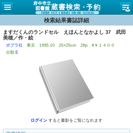
図書館
検索結果書誌詳細
ますだくんのランドセル えほんとなかよし 37 武田
美穂／作・絵
ポプラ社
東京 1995.10 25×25cm 28p ¥￥１４００
分類:
E
ログイン
すると書影をご覧になれます