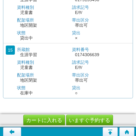
資料種別
請求記号
児童書
E/ﾀ/
配架場所
帯出区分
地区開架
帯出可
状態
貸出
貸出中
×
所蔵館
資料番号
15
生涯学習
0174306639
資料種別
請求記号
児童書
E/ﾀ/
配架場所
帯出区分
地区閉架
帯出可
状態
貸出
在庫中
○