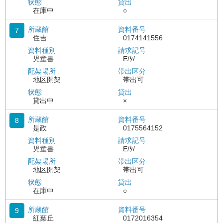
状態
貸出
在庫中
○
所蔵館
資料番号
7
住吉
0174141556
資料種別
請求記号
児童書
E/ﾀ/
配架場所
帯出区分
地区開架
帯出可
状態
貸出
貸出中
×
所蔵館
資料番号
8
是政
0175564152
資料種別
請求記号
児童書
E/ﾀ/
配架場所
帯出区分
地区開架
帯出可
状態
貸出
在庫中
○
所蔵館
資料番号
9
紅葉丘
0172016354