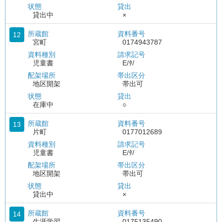
状態
貸出
貸出中
×
所蔵館
資料番号
12
宮町
0174943787
資料種別
請求記号
児童書
E/ﾀ/
配架場所
帯出区分
地区開架
帯出可
状態
貸出
在庫中
○
所蔵館
資料番号
13
片町
0177012689
資料種別
請求記号
児童書
E/ﾀ/
配架場所
帯出区分
地区開架
帯出可
状態
貸出
貸出中
×
所蔵館
資料番号
14
生涯学習
0175135490