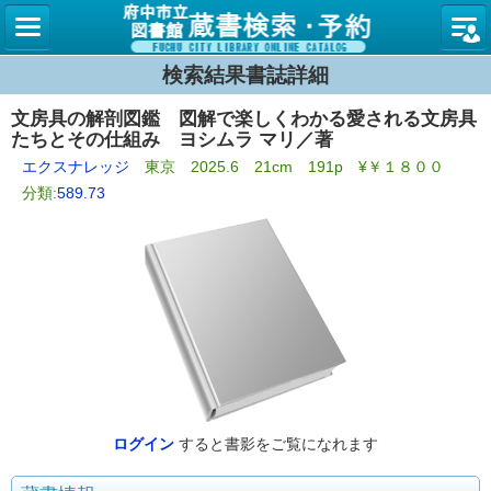
図書館
検索結果書誌詳細
文房具の解剖図鑑 図解で楽しくわかる愛される文房具
たちとその仕組み ヨシムラ マリ／著
エクスナレッジ
東京 2025.6 21cm 191p ¥￥１８００
分類:
589.73
ログイン
すると書影をご覧になれます