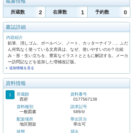
蔵書情報
2
1
0
所蔵数
在庫数
予約数
書誌詳細
内容紹介
鉛筆、消しゴム、ボールペン、ノート、カッターナイフ…。ふだ
ん何気なく使っている文房具は、なぜ、使いやすいのか? 仕組
み・形・生い立ちを、豊富なイラストとともに解説する。メーカ
ー訪問記などを追加した増補改訂版。
＋ 追加情報を見る
資料情報
所蔵館
資料番号
1
西府
0177567138
資料種別
請求記号
一般図書
589/ﾖ/
配架場所
帯出区分
地区開架
帯出可
状態
貸出