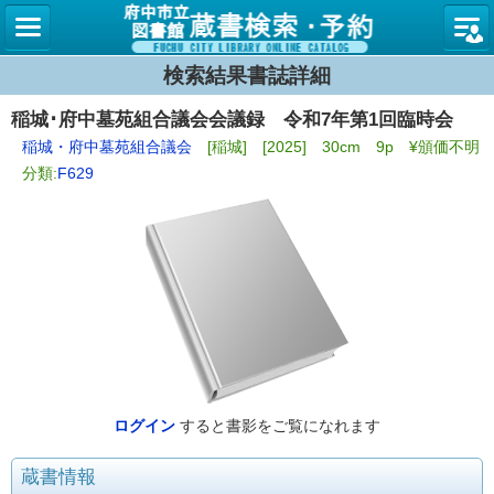
図書館
検索結果書誌詳細
稲城･府中墓苑組合議会会議録 令和7年第1回臨時会
稲城・府中墓苑組合議会
[稲城] [2025] 30cm 9p ¥頒価不明
分類:
F629
ログイン
すると書影をご覧になれます
蔵書情報