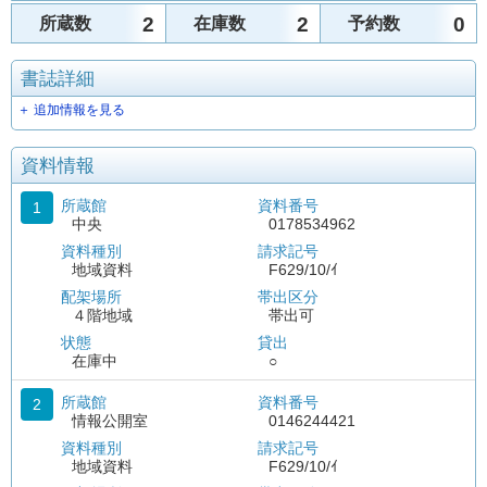
2
2
0
所蔵数
在庫数
予約数
書誌詳細
＋ 追加情報を見る
資料情報
所蔵館
資料番号
1
中央
0178534962
資料種別
請求記号
地域資料
F629/10/ｲ
配架場所
帯出区分
４階地域
帯出可
状態
貸出
在庫中
○
所蔵館
資料番号
2
情報公開室
0146244421
資料種別
請求記号
地域資料
F629/10/ｲ