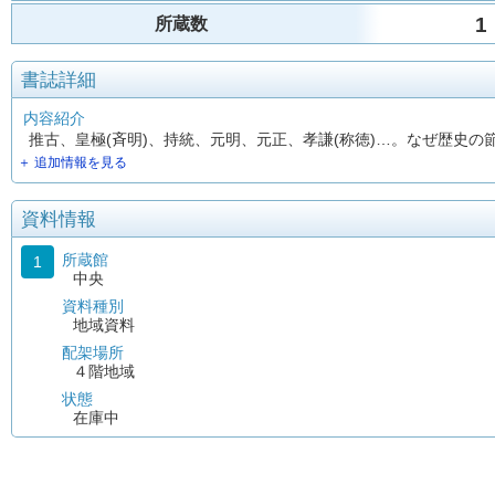
1
所蔵数
書誌詳細
内容紹介
推古、皇極(斉明)、持統、元明、元正、孝謙(称徳)…。なぜ歴史
＋ 追加情報を見る
資料情報
所蔵館
1
中央
資料種別
地域資料
配架場所
４階地域
状態
在庫中