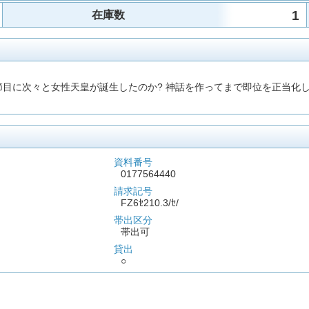
1
在庫数
の節目に次々と女性天皇が誕生したのか? 神話を作ってまで即位を正当化
資料番号
0177564440
請求記号
FZ6ｾ210.3/ｾ/
帯出区分
帯出可
貸出
○