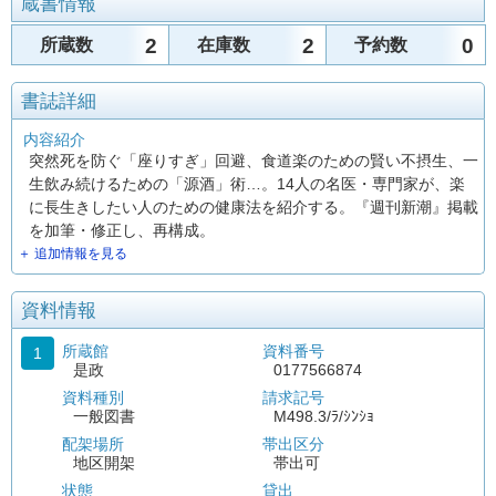
蔵書情報
2
2
0
所蔵数
在庫数
予約数
書誌詳細
内容紹介
突然死を防ぐ「座りすぎ」回避、食道楽のための賢い不摂生、一
生飲み続けるための「源酒」術…。14人の名医・専門家が、楽
に長生きしたい人のための健康法を紹介する。『週刊新潮』掲載
を加筆・修正し、再構成。
＋ 追加情報を見る
資料情報
所蔵館
資料番号
1
是政
0177566874
資料種別
請求記号
一般図書
M498.3/ﾗ/ｼﾝｼｮ
配架場所
帯出区分
地区開架
帯出可
状態
貸出