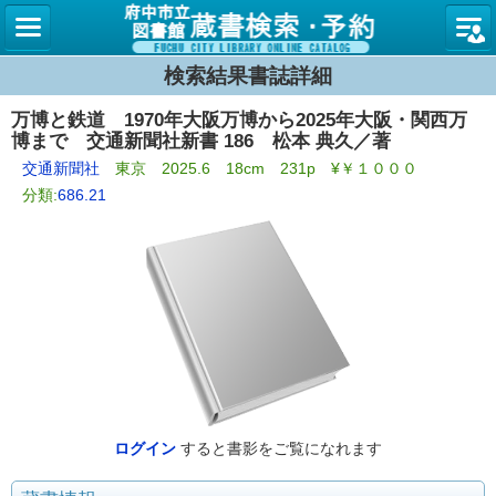
図書館
検索結果書誌詳細
万博と鉄道 1970年大阪万博から2025年大阪・関西万
博まで 交通新聞社新書 186 松本 典久／著
交通新聞社
東京 2025.6 18cm 231p ¥￥１０００
分類:
686.21
ログイン
すると書影をご覧になれます