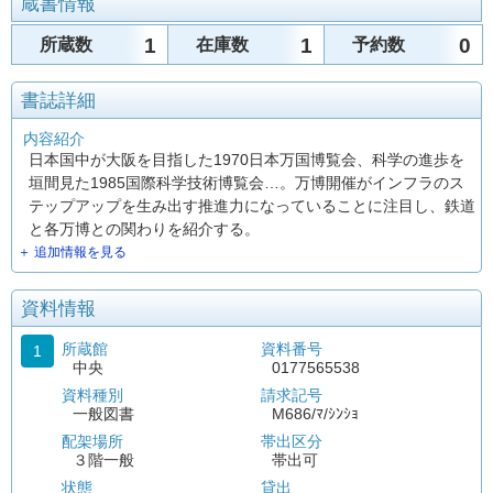
蔵書情報
1
1
0
所蔵数
在庫数
予約数
書誌詳細
内容紹介
日本国中が大阪を目指した1970日本万国博覧会、科学の進歩を
垣間見た1985国際科学技術博覧会…。万博開催がインフラのス
テップアップを生み出す推進力になっていることに注目し、鉄道
と各万博との関わりを紹介する。
＋ 追加情報を見る
資料情報
所蔵館
資料番号
1
中央
0177565538
資料種別
請求記号
一般図書
M686/ﾏ/ｼﾝｼｮ
配架場所
帯出区分
３階一般
帯出可
状態
貸出