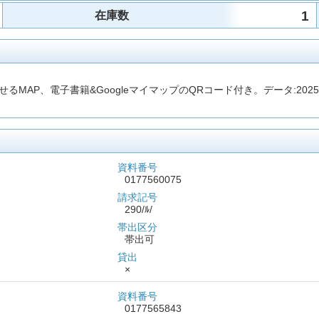
1
在庫数
AP、電子書籍&GoogleマイマップのQRコード付き。データ:202
資料番号
0177560075
請求記号
290/ﾙ/
帯出区分
帯出可
貸出
×
資料番号
0177565843