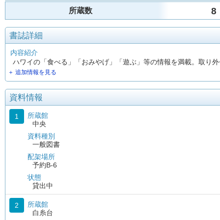
8
所蔵数
書誌詳細
内容紹介
ハワイの「食べる」「おみやげ」「遊ぶ」等の情報を満載。取り外せるM
＋ 追加情報を見る
資料情報
所蔵館
1
中央
資料種別
一般図書
配架場所
予約B-6
状態
貸出中
所蔵館
2
白糸台