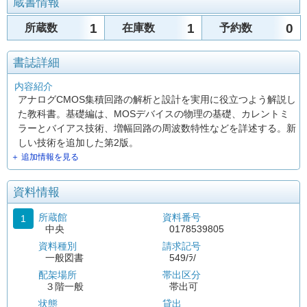
蔵書情報
1
1
0
所蔵数
在庫数
予約数
書誌詳細
内容紹介
アナログCMOS集積回路の解析と設計を実用に役立つよう解説し
た教科書。基礎編は、MOSデバイスの物理の基礎、カレントミ
ラーとバイアス技術、増幅回路の周波数特性などを詳述する。新
しい技術を追加した第2版。
＋ 追加情報を見る
資料情報
所蔵館
資料番号
1
中央
0178539805
資料種別
請求記号
一般図書
549/ﾗ/
配架場所
帯出区分
３階一般
帯出可
状態
貸出