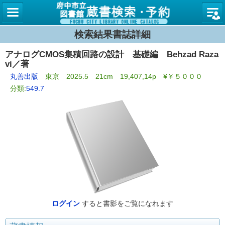
図書館
検索結果書誌詳細
アナログCMOS集積回路の設計 基礎編 Behzad Raza
vi／著
丸善出版
東京 2025.5 21cm 19,407,14p ¥￥５０００
分類:
549.7
ログイン
すると書影をご覧になれます