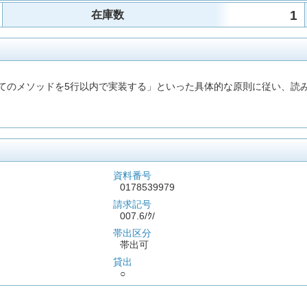
1
在庫数
べてのメソッドを5行以内で実装する」といった具体的な原則に従い、読
資料番号
0178539979
請求記号
007.6/ｸ/
帯出区分
帯出可
貸出
○