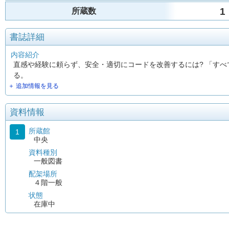
1
所蔵数
書誌詳細
内容紹介
直感や経験に頼らず、安全・適切にコードを改善するには? 「す
る。
＋ 追加情報を見る
資料情報
所蔵館
1
中央
資料種別
一般図書
配架場所
４階一般
状態
在庫中