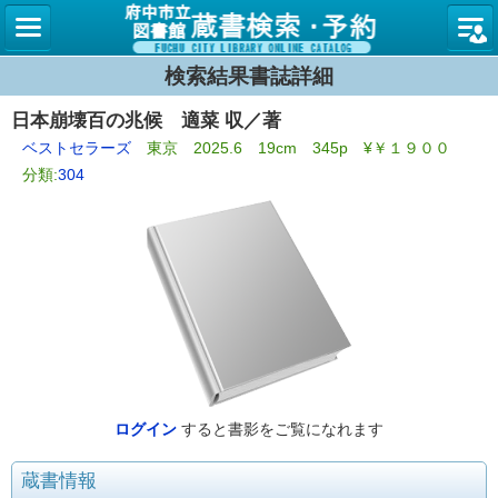
図書館
検索結果書誌詳細
日本崩壊百の兆候 適菜 収／著
ベストセラーズ
東京 2025.6 19cm 345p ¥￥１９００
分類:
304
ログイン
すると書影をご覧になれます
蔵書情報