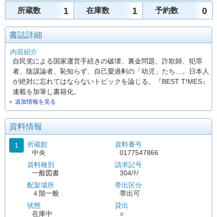
1
1
0
所蔵数
在庫数
予約数
書誌詳細
内容紹介
自民党による国家運営手続きの破壊、裏金問題、詐欺師、犯罪
者、陰謀論者、恥知らず、自己愛過剰の「幼児」たち…。日本人
が絶対に忘れてはならないトピックを論じる。『BEST T!MES』
連載を加筆し書籍化。
＋ 追加情報を見る
資料情報
所蔵館
資料番号
1
中央
0177547866
資料種別
請求記号
一般図書
304/ﾃ/
配架場所
帯出区分
４階一般
帯出可
状態
貸出
在庫中
○