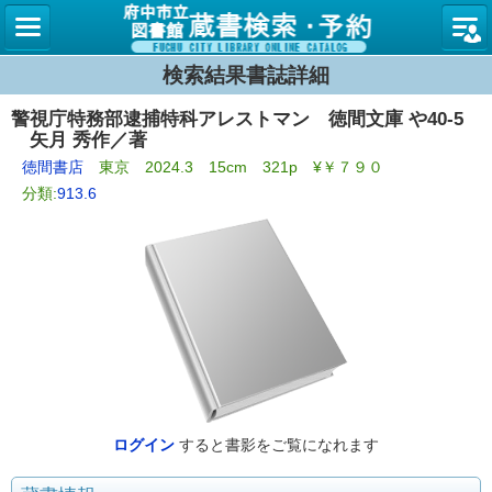
図書館
検索結果書誌詳細
警視庁特務部逮捕特科アレストマン 徳間文庫 や40-5
矢月 秀作／著
徳間書店
東京 2024.3 15cm 321p ¥￥７９０
分類:
913.6
ログイン
すると書影をご覧になれます