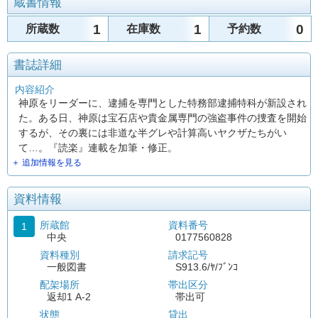
蔵書情報
1
1
0
所蔵数
在庫数
予約数
書誌詳細
内容紹介
神原をリーダーに、逮捕を専門とした特務部逮捕特科が新設され
た。ある日、神原は宝石店や貴金属専門の強盗事件の捜査を開始
するが、その裏には非道な半グレや計算高いヤクザたちがい
て…。『読楽』連載を加筆・修正。
＋ 追加情報を見る
資料情報
所蔵館
資料番号
1
中央
0177560828
資料種別
請求記号
一般図書
S913.6/ﾔ/ﾌﾞﾝｺ
配架場所
帯出区分
返却1 A-2
帯出可
状態
貸出